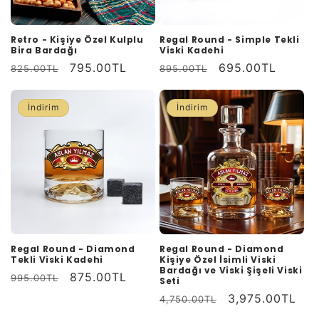
Retro - Kişiye Özel Kulplu
Regal Round - Simple Tekli
Bira Bardağı
Viski Kadehi
Normal
İndirimli
795.00TL
Normal
İndirimli
695.00TL
825.00TL
895.00TL
fiyat
fiyat
fiyat
fiyat
İndirim
İndirim
Regal Round - Diamond
Regal Round - Diamond
Tekli Viski Kadehi
Kişiye Özel İsimli Viski
Bardağı ve Viski Şişeli Viski
Normal
İndirimli
875.00TL
995.00TL
Seti
fiyat
fiyat
Normal
İndirimli
3,975.00TL
4,750.00TL
fiyat
fiyat