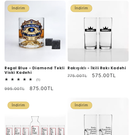
İndirim
İndirim
Regal Blue - Diamond Tekli
Rakışıklı - İkili Rakı Kadehi
Viski Kadehi
Normal
İndirimli
575.00TL
775.00TL
1
(1)
fiyat
fiyat
toplam
Normal
İndirimli
875.00TL
değerlendirme
995.00TL
fiyat
fiyat
İndirim
İndirim