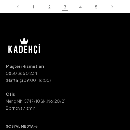
3
1
2
4
5
Müşteri Hizmetleri:
0850 885 0 234
(Hafta içi 09:00-18:00)
Ofis:
Meriç Mh. 5747/10 Sk. No:20/21
Bornova / İzmir
SOSYAL MEDYA