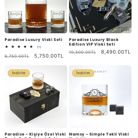
Paradise Luxury Viski Seti
Paradise Luxury Black
Edition VIP Viski Seti
1
(1)
Normal
İndirimli
8,490.00TL
toplam
10,500.00TL
Normal
İndirimli
5,750.00TL
değerlendirme
6,750.00TL
fiyat
fiyat
fiyat
fiyat
İndirim
İndirim
Paradise - Kişiye Özel Viski
Namsy - Simple Tekli Viski