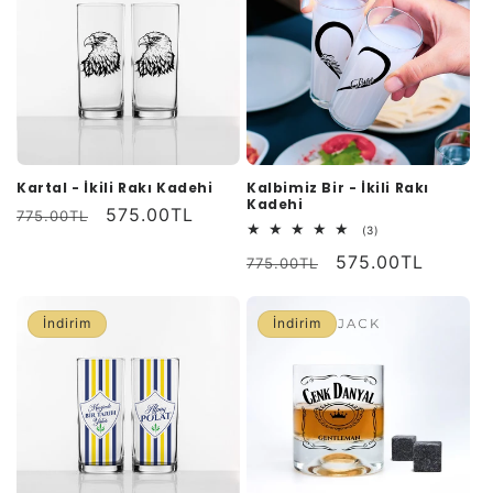
Kartal - İkili Rakı Kadehi
Kalbimiz Bir - İkili Rakı
Kadehi
Normal
İndirimli
575.00TL
775.00TL
3
(3)
fiyat
fiyat
toplam
Normal
İndirimli
575.00TL
değerlendirme
775.00TL
fiyat
fiyat
İndirim
İndirim