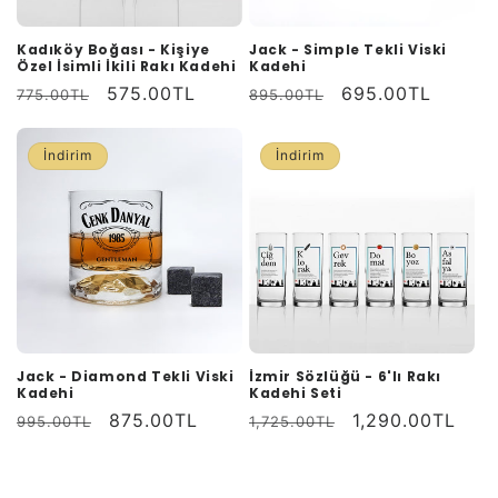
Kadıköy Boğası - Kişiye
Jack - Simple Tekli Viski
Özel İsimli İkili Rakı Kadehi
Kadehi
Normal
İndirimli
575.00TL
Normal
İndirimli
695.00TL
775.00TL
895.00TL
fiyat
fiyat
fiyat
fiyat
İndirim
İndirim
Jack - Diamond Tekli Viski
İzmir Sözlüğü - 6'lı Rakı
Kadehi
Kadehi Seti
Normal
İndirimli
875.00TL
Normal
İndirimli
1,290.00TL
995.00TL
1,725.00TL
fiyat
fiyat
fiyat
fiyat