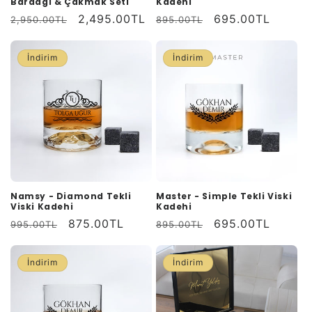
Bardağı & Çakmak Seti
Kadehi
Normal
İndirimli
2,495.00TL
Normal
İndirimli
695.00TL
2,950.00TL
895.00TL
fiyat
fiyat
fiyat
fiyat
İndirim
İndirim
Namsy - Diamond Tekli
Master - Simple Tekli Viski
Viski Kadehi
Kadehi
Normal
İndirimli
875.00TL
Normal
İndirimli
695.00TL
995.00TL
895.00TL
fiyat
fiyat
fiyat
fiyat
İndirim
İndirim