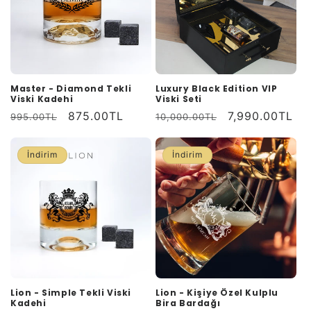
Master - Diamond Tekli
Luxury Black Edition VIP
Viski Kadehi
Viski Seti
Normal
İndirimli
875.00TL
Normal
İndirimli
7,990.00TL
995.00TL
10,000.00TL
fiyat
fiyat
fiyat
fiyat
İndirim
İndirim
Lion - Simple Tekli Viski
Lion - Kişiye Özel Kulplu
Kadehi
Bira Bardağı