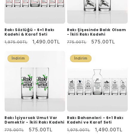
Rakı Sözlüğü - 6+1 Rakı
Rakı Şişesinde Balık Olsam
Kadehi & Karaf Seti
- İkili Rakı Kadehi
Normal
İndirimli
1,490.00TL
Normal
İndirimli
575.00TL
1,975.00TL
775.00TL
fiyat
fiyat
fiyat
fiyat
İndirim
İndirim
Rakı İçiyorsak Umut Var
Rakı Bahaneleri - 6+1 Rakı
Demektir - İkili Rakı Kadehi
Kadehi ve Karaf Seti
Normal
İndirimli
575.00TL
Normal
İndirimli
1,490.00TL
775.00TL
1,975.00TL