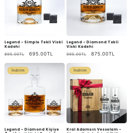
Legend - Simple Tekli Viski
Legend - Diamond Tekli
Kadehi
Viski Kadehi
Normal
İndirimli
695.00TL
Normal
İndirimli
875.00TL
895.00TL
995.00TL
fiyat
fiyat
fiyat
fiyat
İndirim
İndirim
Legend - Diamond Kişiye
Kral Adamsın Vesselam -