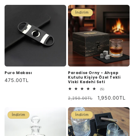
fiyat
fiyat
fiyat
fiyat
İndirim
Puro Makası
Paradise Orny - Ahşap
Kutulu Kişiye Özel Tekli
Normal
475.00TL
Viski Kadehi Seti
fiyat
5
(5)
toplam
Normal
İndirimli
1,950.00TL
değerlendirme
2,250.00TL
fiyat
fiyat
İndirim
İndirim