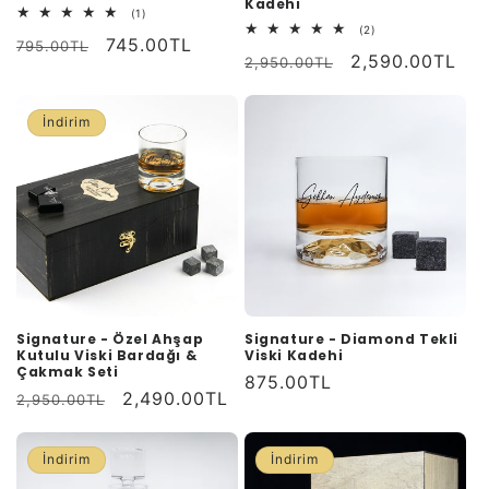
Kadehi
1
(1)
toplam
2
(2)
Normal
İndirimli
745.00TL
değerlendirme
795.00TL
toplam
Normal
İndirimli
2,590.00TL
değerlendirme
2,950.00TL
fiyat
fiyat
fiyat
fiyat
İndirim
Signature - Özel Ahşap
Signature - Diamond Tekli
Kutulu Viski Bardağı &
Viski Kadehi
Çakmak Seti
Normal
875.00TL
Normal
İndirimli
2,490.00TL
2,950.00TL
fiyat
fiyat
fiyat
İndirim
İndirim