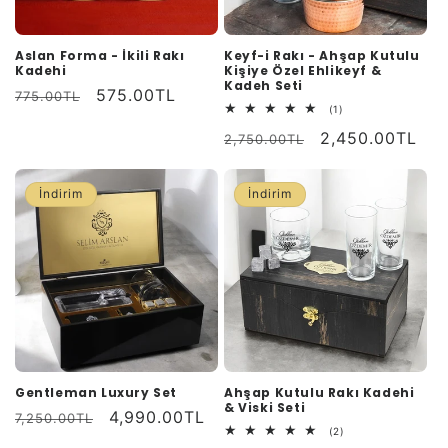
Aslan Forma - İkili Rakı
Keyf-i Rakı - Ahşap Kutulu
Kadehi
Kişiye Özel Ehlikeyf &
Kadeh Seti
Normal
İndirimli
575.00TL
775.00TL
1
(1)
fiyat
fiyat
toplam
Normal
İndirimli
2,450.00TL
değerlendirme
2,750.00TL
fiyat
fiyat
İndirim
İndirim
Gentleman Luxury Set
Ahşap Kutulu Rakı Kadehi
& Viski Seti
Normal
İndirimli
4,990.00TL
7,250.00TL
2
(2)
fiyat
fiyat
toplam