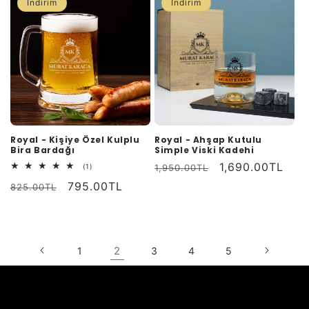
İndirim
İndirim
Royal - Kişiye Özel Kulplu
Royal - Ahşap Kutulu
Bira Bardağı
Simple Viski Kadehi
Normal
İndirimli
1,690.00TL
1
(1)
1,950.00TL
toplam
fiyat
fiyat
Normal
İndirimli
795.00TL
değerlendirme
825.00TL
fiyat
fiyat
2
1
3
4
5