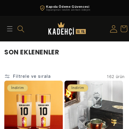
İçeriğe
Kapıda Ödeme Güvencesi
atla
Siparişinizi teslim alırken ödeyin
Oturum
Sepe
aç
K
SON EKLENENLER
o
l
e
Filtrele ve sırala
162 ürün
k
s
İndirim
İndirim
i
y
o
n
: