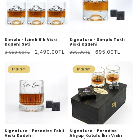
Simple - İsimli 6'lı Viski
Signature - Simple Tekli
Kadehi Seti
Viski Kadehi
Normal
İndirimli
2,490.00TL
Normal
İndirimli
695.00TL
3,590.00TL
895.00TL
fiyat
fiyat
fiyat
fiyat
İndirim
İndirim
Signature - Paradise Tekli
Signature - Paradise
Viski Kadehi
Ahşap Kutulu İkili Viski