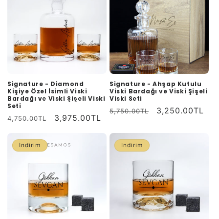
Signature - Diamond
Signature - Ahşap Kutulu
Kişiye Özel İsimli Viski
Viski Bardağı ve Viski Şişeli
Bardağı ve Viski Şişeli Viski
Viski Seti
Seti
Normal
İndirimli
3,250.00TL
5,750.00TL
Normal
İndirimli
3,975.00TL
4,750.00TL
fiyat
fiyat
fiyat
fiyat
İndirim
İndirim