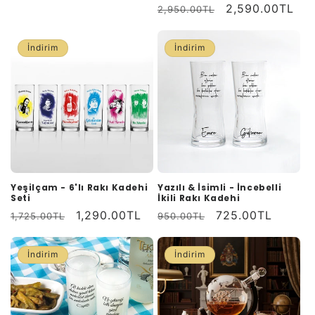
Normal
İndirimli
2,590.00TL
değerlendirme
2,950.00TL
fiyat
fiyat
İndirim
İndirim
Yeşilçam - 6'lı Rakı Kadehi
Yazılı & İsimli - İncebelli
Seti
İkili Rakı Kadehi
Normal
İndirimli
1,290.00TL
Normal
İndirimli
725.00TL
1,725.00TL
950.00TL
fiyat
fiyat
fiyat
fiyat
İndirim
İndirim