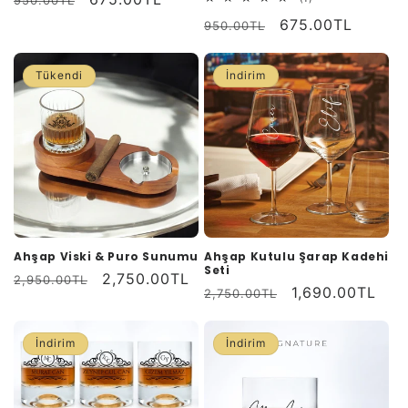
950.00TL
toplam
fiyat
fiyat
Normal
İndirimli
675.00TL
değerlendirme
950.00TL
fiyat
fiyat
Tükendi
İndirim
Ahşap Viski & Puro Sunumu
Ahşap Kutulu Şarap Kadehi
Seti
Normal
İndirimli
2,750.00TL
2,950.00TL
Normal
İndirimli
1,690.00TL
2,750.00TL
fiyat
fiyat
fiyat
fiyat
İndirim
İndirim