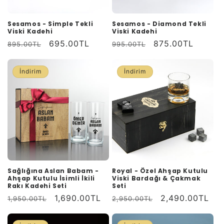
Sesamos - Simple Tekli
Sesamos - Diamond Tekli
Viski Kadehi
Viski Kadehi
Normal
İndirimli
695.00TL
Normal
İndirimli
875.00TL
895.00TL
995.00TL
fiyat
fiyat
fiyat
fiyat
İndirim
İndirim
Sağlığına Aslan Babam -
Royal - Özel Ahşap Kutulu
Ahşap Kutulu İsimli İkili
Viski Bardağı & Çakmak
Rakı Kadehi Seti
Seti
Normal
İndirimli
1,690.00TL
Normal
İndirimli
2,490.00TL
1,950.00TL
2,950.00TL
fiyat
fiyat
fiyat
fiyat