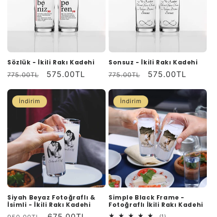
Sözlük - İkili Rakı Kadehi
Sonsuz - İkili Rakı Kadehi
Normal
İndirimli
575.00TL
Normal
İndirimli
575.00TL
775.00TL
775.00TL
fiyat
fiyat
fiyat
fiyat
İndirim
İndirim
Siyah Beyaz Fotoğraflı &
Simple Black Frame -
İsimli - İkili Rakı Kadehi
Fotoğraflı İkili Rakı Kadehi
Normal
İndirimli
675.00TL
1
(1)