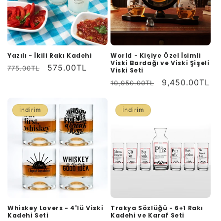
Yazılı - İkili Rakı Kadehi
World - Kişiye Özel İsimli
Viski Bardağı ve Viski Şişeli
Normal
İndirimli
575.00TL
775.00TL
Viski Seti
fiyat
fiyat
Normal
İndirimli
9,450.00TL
10,950.00TL
fiyat
fiyat
İndirim
İndirim
Whiskey Lovers - 4'lü Viski
Trakya Sözlüğü - 6+1 Rakı
Kadehi Seti
Kadehi ve Karaf Seti