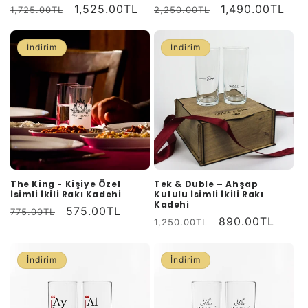
Normal
İndirimli
1,525.00TL
Normal
İndirimli
1,490.00TL
1,725.00TL
2,250.00TL
fiyat
fiyat
fiyat
fiyat
İndirim
İndirim
The King - Kişiye Özel
Tek & Duble – Ahşap
İsimli İkili Rakı Kadehi
Kutulu İsimli İkili Rakı
Kadehi
Normal
İndirimli
575.00TL
775.00TL
Normal
İndirimli
890.00TL
1,250.00TL
fiyat
fiyat
fiyat
fiyat
İndirim
İndirim