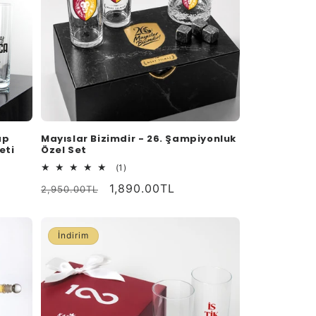
ap
Mayıslar Bizimdir - 26. Şampiyonluk
eti
Özel Set
1
(1)
toplam
Normal
İndirimli
1,890.00TL
2,950.00TL
değerlendirme
fiyat
fiyat
İndirim