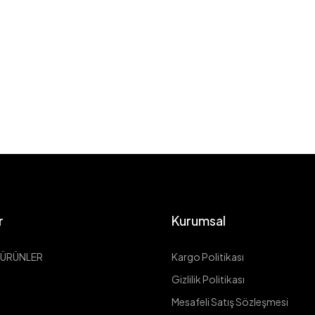
r
Kurumsal
 ÜRÜNLER
Kargo Politikası
Gizlilik Politikası
tleri
Mesafeli Satış Sözleşmesi