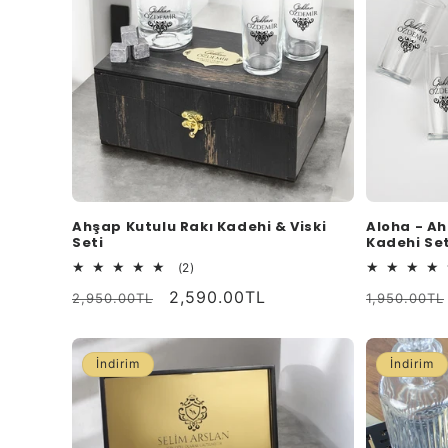
k
s
i
y
o
Ahşap Kutulu Rakı Kadehi & Viski
Aloha - Ah
Seti
Kadehi Set
n
2
(2)
toplam
Normal
İndirimli
2,590.00TL
Normal
2,950.00TL
1,950.00TL
değerlendirme
:
fiyat
fiyat
fiyat
İndirim
İndirim