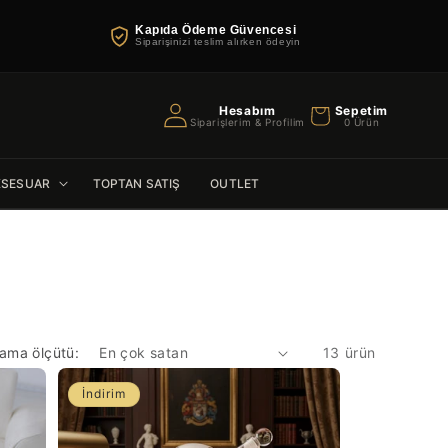
Kapıda Ödeme Güvencesi
Siparişinizi teslim alırken ödeyin
Oturum
Hesabım
Sepetim
Sepet
Siparişlerim & Profilim
0 Ürün
aç
KSESUAR
TOPTAN SATIŞ
OUTLET
lama ölçütü:
13 ürün
İndirim