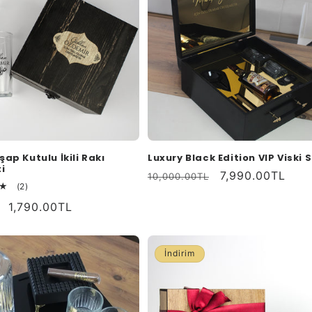
şap Kutulu İkili Rakı
Luxury Black Edition VIP Viski S
i
Normal
İndirimli
7,990.00TL
10,000.00TL
2
(2)
fiyat
fiyat
toplam
İndirimli
1,790.00TL
değerlendirme
fiyat
İndirim