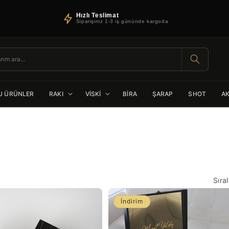
Hızlı Teslimat
Siparişiniz 1-3 iş gününde kargoda
U ÜRÜNLER
RAKI
VİSKİ
BİRA
ŞARAP
SHOT
A
Sıra
İndirim