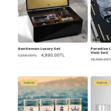
Gentleman Luxury Set
Paradise L
Viski Seti
Normal
İndirimli
4,990.00TL
7,250.00TL
Normal
10,500.00T
fiyat
fiyat
fiyat
İndirim
İndirim