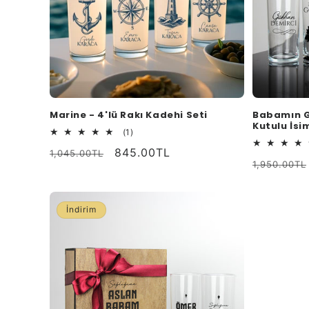
Marine - 4'lü Rakı Kadehi Seti
Babamın G
Kutulu İsim
1
(1)
toplam
Normal
İndirimli
845.00TL
1,045.00TL
değerlendirme
Normal
1,950.00TL
fiyat
fiyat
fiyat
İndirim