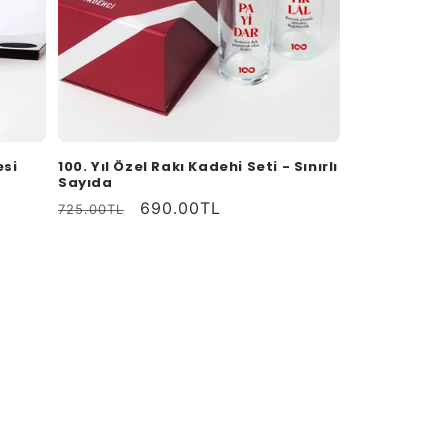
esi
100. Yıl Özel Rakı Kadehi Seti - Sınırlı
Sayıda
Normal
İndirimli
690.00TL
725.00TL
fiyat
fiyat