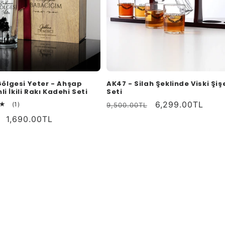
ölgesi Yeter - Ahşap
AK47 - Silah Şeklinde Viski Şiş
li İkili Rakı Kadehi Seti
Seti
Normal
İndirimli
6,299.00TL
1
(1)
9,500.00TL
toplam
fiyat
fiyat
İndirimli
1,690.00TL
değerlendirme
fiyat