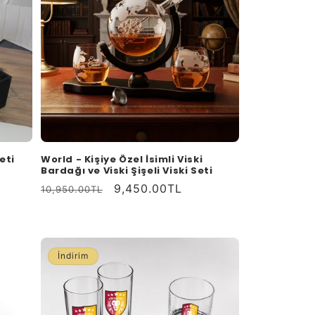
eti
World - Kişiye Özel İsimli Viski
Bardağı ve Viski Şişeli Viski Seti
Normal
İndirimli
9,450.00TL
10,950.00TL
fiyat
fiyat
İndirim