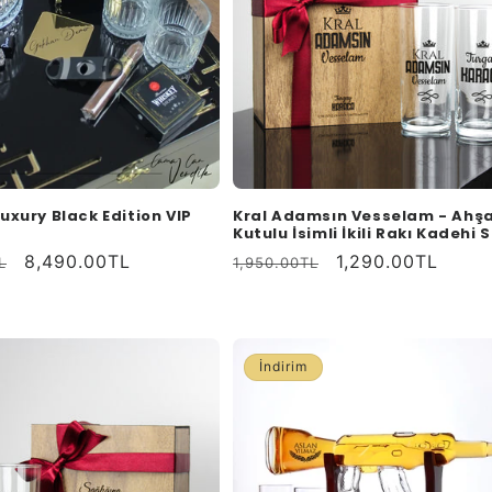
uxury Black Edition VIP
Kral Adamsın Vesselam - Ahş
Kutulu İsimli İkili Rakı Kadehi S
İndirimli
8,490.00TL
Normal
İndirimli
1,290.00TL
L
1,950.00TL
fiyat
fiyat
fiyat
İndirim