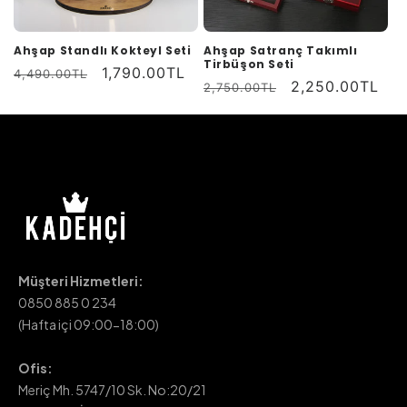
Ahşap Standlı Kokteyl Seti
Ahşap Satranç Takımlı
Tirbüşon Seti
Normal
İndirimli
1,790.00TL
4,490.00TL
Normal
İndirimli
2,250.00TL
2,750.00TL
fiyat
fiyat
fiyat
fiyat
Müşteri Hizmetleri:
0850 885 0 234
(Hafta içi 09:00-18:00)
Ofis:
Meriç Mh. 5747/10 Sk. No:20/21