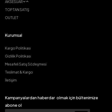
AKSESUAR
TARAFTAR ÜRÜNLERİ
TOPTAN SATIŞ
MATARA
OUTLET
HEDİYE KUTULARI
Kurumsal
Kargo Politikası
Gizlilik Politikası
Mesafeli Satış Sözleşmesi
Teslimat & Kargo
İletişim
Kampanyalardan haberdar olmak için bültenimize
abone ol