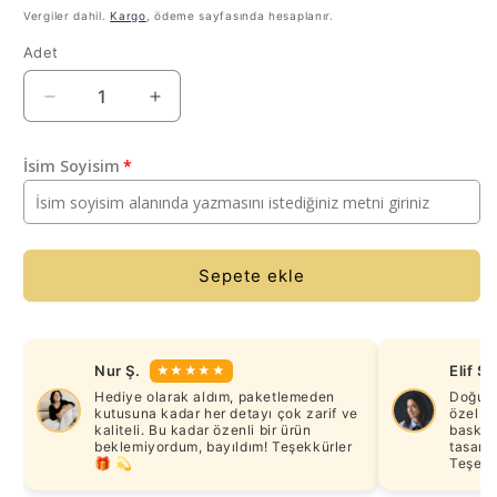
fiyat
fiyat
Vergiler dahil.
Kargo
, ödeme sayfasında hesaplanır.
Adet
Lion
Lion
-
-
Kişiye
Kişiye
İsim Soyisim
Özel
Özel
Kulplu
Kulplu
Bira
Bira
Bardağı
Bardağı
için
için
Sepete ekle
adedi
adedi
azaltın
artırın
Nur Ş.
Elif S.
★★★★★
Hediye olarak aldım, paketlemeden
Doğum 
kutusuna kadar her detayı çok zarif ve
özel şa
kaliteli. Bu kadar özenli bir ürün
baskı 
beklemiyordum, bayıldım! Teşekkürler
tasarım
🎁 💫
Teşekk