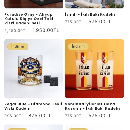
Paradise Orny - Ahşap
İsimli - İkili Rakı Kadehi
Kutulu Kişiye Özel Tekli
Normal
İndirimli
575.00TL
775.00TL
Viski Kadehi Seti
fiyat
fiyat
Normal
İndirimli
1,950.00TL
2,250.00TL
fiyat
fiyat
İndirim
İndirim
Regal Blue - Diamond Tekli
Sonunda İyiler Mutlaka
Viski Kadehi
Kazanır - İkili Rakı Kadehi
Normal
İndirimli
875.00TL
Normal
İndirimli
575.00TL
995.00TL
775.00TL
fiyat
fiyat
fiyat
fiyat