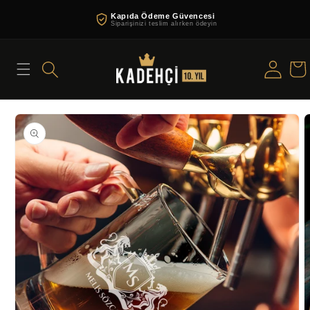
İçeriğe
Kapıda Ödeme Güvencesi
atla
Siparişinizi teslim alırken ödeyin
Oturum
Sepe
aç
Ürün
bilgisine
atla