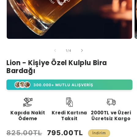
Medya
M
1
2
modda
m
/
1
/
4
oynatın
o
Lion - Kişiye Özel Kulplu Bira
Bardağı
300.000+ MUTLU ALIŞVERİŞ
Kapıda Nakit
Kredi Kartına
2000TL ve Üzeri
Ödeme
Taksit
Ücretsiz Kargo
825.00TL
795.00TL
Normal
İndirimli
İndirim