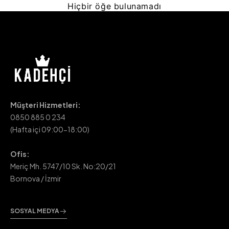
Hiçbir öğe bulunamadı
Müşteri Hizmetleri:
0850 885 0 234
(Hafta içi 09:00-18:00)
Ofis:
Meriç Mh. 5747/10 Sk. No:20/21
Bornova / İzmir
SOSYAL MEDYA