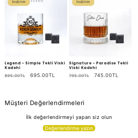
İndirim
İndirim
Legend - Simple Tekli Viski
Signature - Paradise Tekli
Kadehi
Viski Kadehi
Normal
İndirimli
695.00TL
Normal
İndirimli
745.00TL
895.00TL
795.00TL
fiyat
fiyat
fiyat
fiyat
Müşteri Değerlendirmeleri
İlk değerlendirmeyi yapan siz olun
Değerlendirme yazın